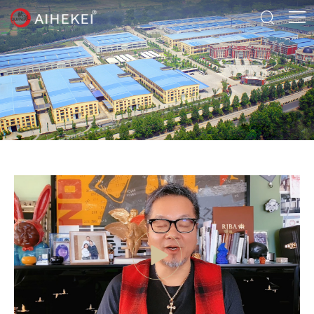




首页
关于

产品
材料世界
床垫系列
展厅
沙发系列
新闻
餐桌椅系列
视频
联系