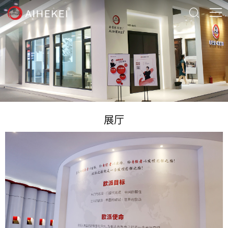




首页
关于

产品
材料世界
床垫系列
展厅
沙发系列
展厅
新闻
餐桌椅系列
视频
联系